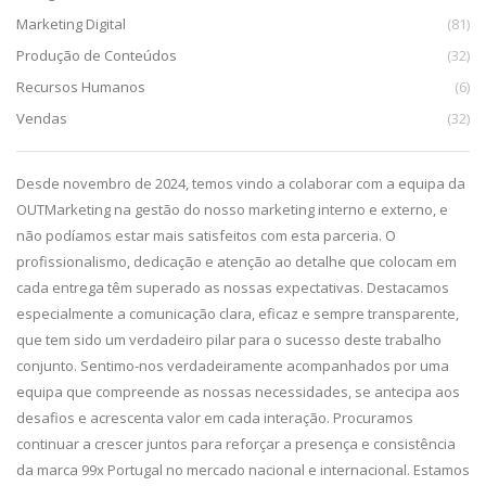
Marketing Digital
(81)
Produção de Conteúdos
(32)
Recursos Humanos
(6)
Vendas
(32)
da,
Desde novembro de 2024, temos vindo a colaborar com a equipa da
De
g.
OUTMarketing na gestão do nosso marketing interno e externo, e
pa
e
não podíamos estar mais satisfeitos com esta parceria. O
im
profissionalismo, dedicação e atenção ao detalhe que colocam em
pr
cada entrega têm superado as nossas expectativas. Destacamos
ca
especialmente a comunicação clara, eficaz e sempre transparente,
co
que tem sido um verdadeiro pilar para o sucesso deste trabalho
qu
conjunto. Sentimo-nos verdadeiramente acompanhados por uma
equipa que compreende as nossas necessidades, se antecipa aos
desafios e acrescenta valor em cada interação. Procuramos
continuar a crescer juntos para reforçar a presença e consistência
da marca 99x Portugal no mercado nacional e internacional. Estamos