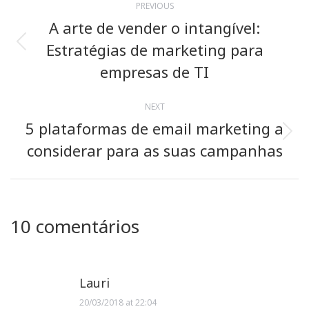
PREVIOUS
navigation
A arte de vender o intangível:
Estratégias de marketing para
Previous
post:
empresas de TI
NEXT
5 plataformas de email marketing a
Next
considerar para as suas campanhas
post:
10 comentários
Lauri
20/03/2018 at 22:04
says: