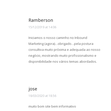
Ramberson
15/12/2019 at 14:06
says:
Iniciamos o nosso caminho no Inbound
Marketing (agora)…obrigado…pela postura
consultiva muito próxima e adequada ao nosso
negócio, mostrando muito profissionalismo e
disponibilidade nos vários temas abordados.
jose
18/03/2020 at 18:56
says:
muito bom site bem informativo