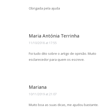
Obrigada pela ajuda
Maria Antónia Terrinha
11/10/2018 at 17:55
says:
Foi tudo dito sobre o artigo de opinião. Muito
esclarecedor para quem os escreve.
Mariana
10/11/2019 at 21:07
says:
Muito boa as suas dicas, me ajudou bastante.