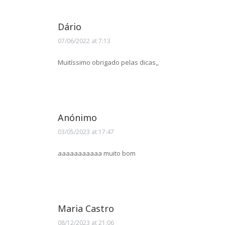
Dário
07/06/2022 at 7:13
says:
Muitíssimo obrigado pelas dicas,,
Anónimo
03/05/2023 at 17:47
says:
aaaaaaaaaaa muito bom
Maria Castro
08/12/2023 at 21:06
says: