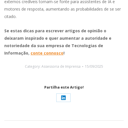
externos credíveis tornam-se fonte para assistentes de IA e
motores de resposta, aumentando as probabilidades de se ser
citado.
Se estas dicas para escrever artigos de opinião o
deixaram inspirado e quer aumentar a autoridade e
notoriedade da sua empresa de Tecnologias de
Informação
,
conte connosco
!
Category:
Assessoria de Imprensa
15/09/2025
Partilha este Artigo!
Share
on
LinkedIn
Post