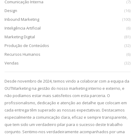
Comunicação Interna
(7)
Design
(16)
Inbound Marketing
(100)
Inteligência Artificial
(6)
Marketing Digital
(81)
Produção de Conteúdos
(32)
Recursos Humanos
(6)
Vendas
(32)
da,
Desde novembro de 2024, temos vindo a colaborar com a equipa da
De
g.
OUTMarketing na gestão do nosso marketing interno e externo, e
pa
e
não podíamos estar mais satisfeitos com esta parceria. O
im
profissionalismo, dedicação e atenção ao detalhe que colocam em
pr
cada entrega têm superado as nossas expectativas. Destacamos
ca
especialmente a comunicação clara, eficaz e sempre transparente,
co
que tem sido um verdadeiro pilar para o sucesso deste trabalho
qu
conjunto. Sentimo-nos verdadeiramente acompanhados por uma