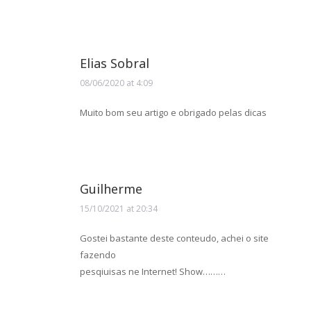
Elias Sobral
08/06/2020 at 4:09
says:
Muito bom seu artigo e obrigado pelas dicas
Guilherme
15/10/2021 at 20:34
says:
Gostei bastante deste conteudo, achei o site
fazendo
pesqiuisas ne Internet! Show………