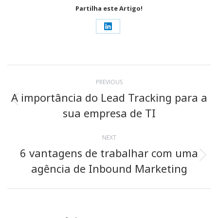
Partilha este Artigo!
Share
on
LinkedIn
Post
PREVIOUS
navigation
A importância do Lead Tracking para a
Previous
sua empresa de TI
post:
NEXT
6 vantagens de trabalhar com uma
Next
agência de Inbound Marketing
post: