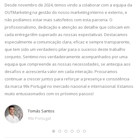
da,
Desde novembro de 2024, temos vindo a colaborar com a equipa da
De
g.
OUTMarketing na gestão do nosso marketing interno e externo, e
pa
e
não podíamos estar mais satisfeitos com esta parceria. O
im
profissionalismo, dedicação e atenção ao detalhe que colocam em
pr
cada entrega têm superado as nossas expectativas. Destacamos
ca
especialmente a comunicação clara, eficaz e sempre transparente,
co
que tem sido um verdadeiro pilar para o sucesso deste trabalho
qu
conjunto. Sentimo-nos verdadeiramente acompanhados por uma
equipa que compreende as nossas necessidades, se antecipa aos
desafios e acrescenta valor em cada interação. Procuramos
continuar a crescer juntos para reforçar a presença e consistência
da marca 99x Portugal no mercado nacional e internacional. Estamos
muito entusiasmados com os próximos passos!
Tomás Santos
99x Portugal