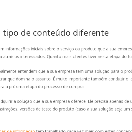
 tipo de conteúdo diferente
m informações iniciais sobre o serviço ou produto que a sua empresa
a atrair os interessados. Quanto mais clientes tiver nesta etapa do f
realmente entendem que a sua empresa tem uma solução para o probl
trar que domina o assunto. É muito importante também conduzir o le
ara a próxima etapa do processo de compra.
quirir a solução que a sua empresa oferece. Ele precisa apenas de um
trações, versões de teste do produto (caso a sua solução seja um so
ias de informação
tem trabalhado cada vez mais com estes conceito