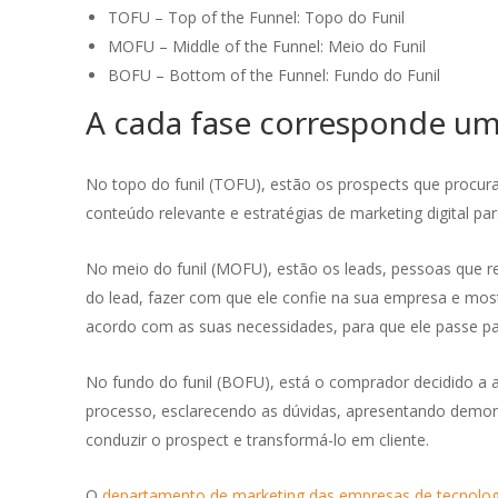
TOFU – Top of the Funnel: Topo do Funil
MOFU – Middle of the Funnel: Meio do Funil
BOFU – Bottom of the Funnel: Fundo do Funil
A cada fase corresponde um
No topo do funil (TOFU), estão os prospects que procura
conteúdo relevante e estratégias de marketing digital par
No meio do funil (MOFU), estão os leads, pessoas que 
do lead, fazer com que ele confie na sua empresa e mos
acordo com as suas necessidades, para que ele passe p
No fundo do funil (BOFU), está o comprador decidido a ad
processo, esclarecendo as dúvidas, apresentando demons
conduzir o prospect e transformá-lo em cliente.
O
departamento de marketing das empresas de tecnolog