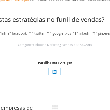
tas estratégias no funil de vendas?
=”inline” facebook=”1″ twitter=”1″ google_plus=”1″ linkedin=”1″ pinteres
Categories:
Inbound Marketing
,
Vendas
01/09/2015
Partilha este Artigo!
Share
on
LinkedIn
s empresas de