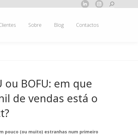
Search:
Linkedin
Instagram
page
page
opens
opens
Clientes
Sobre
Blog
Contactos
in
in
new
new
window
window
 ou BOFU: em que
nil de vendas está o
t?
um pouco (ou muito) estranhas num primeiro