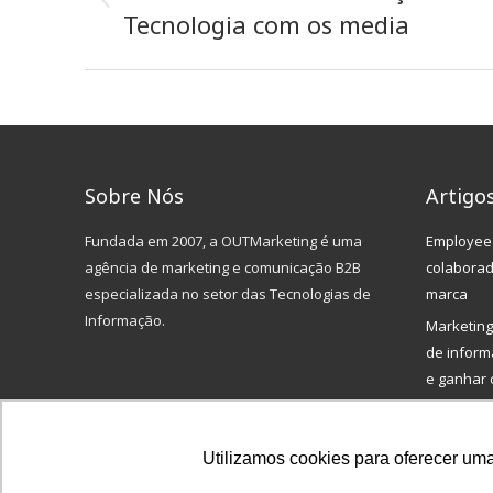
Previous
Tecnologia com os media
post:
Sobre Nós
Artigo
Fundada em 2007, a OUTMarketing é uma
Employee 
agência de marketing e comunicação B2B
colabora
especializada no setor das Tecnologias de
marca
Informação.
Marketing
de inform
e ganhar 
Digital Wo
tradiciona
Utilizamos cookies para oferecer uma