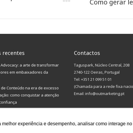
Como gerar le
Next
post:
s recentes
Contactos
Advocacy: a arte de transformar
Taguspark, Núcleo Central, 208
dores em embaixadores da
2740-122 Oeiras, Portugal
Tel: +351 21 099 51 01
(Chamada para a rede fixa nacio
 de Conteúdo na era de excesso
Email: info@outmarketing.pt
ação: como conquistar a atenção
confiança
rkplace: por que a intranet
l já não chega
 melhor experiência e desempenho, analisar como interage no 