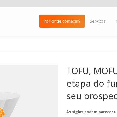
Por onde começar?
Serviços
TOFU, MOFU
etapa do fu
seu prospec
As siglas podem parecer 