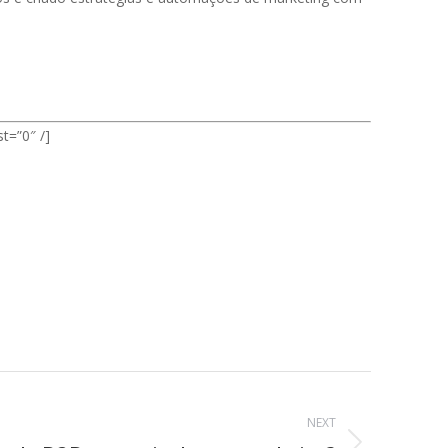
t=”0″ /]
NEXT