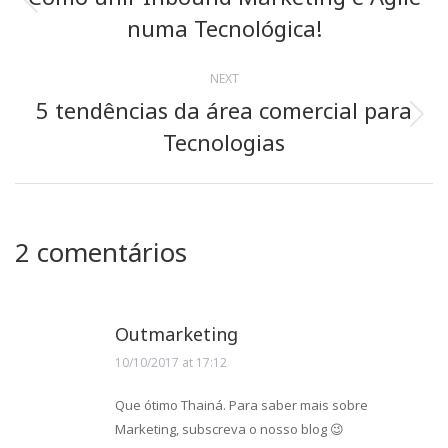
Previous
numa Tecnológica!
post:
NEXT
5 tendências da área comercial para
Next
Tecnologias
post:
2 comentários
Outmarketing
10/10/2017 at 17:12
says:
Que ótimo Thainá. Para saber mais sobre
Marketing, subscreva o nosso blog 😉