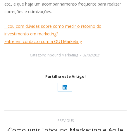
etc., e que haja um acompanhamento frequente para realizar
correções e otimizações.
Ficou com dúvidas sobre como medir o retorno do
investimento em marketing?
Entre em contacto com a OUTMarketing
Category:
Inbound Marketing
02/02/2021
Partilha este Artigo!
Share
on
LinkedIn
Post
PREVIOUS
navigation
Como unir Inbound Marketing e Agile