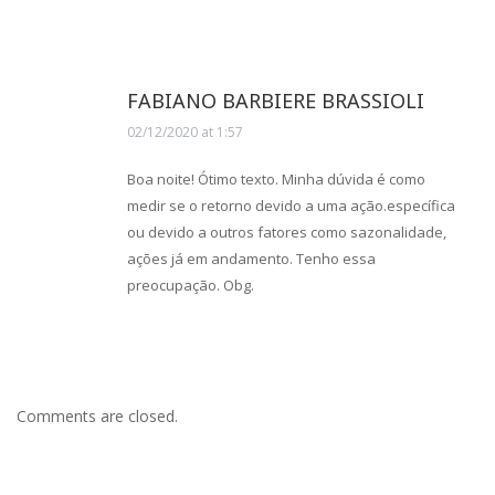
FABIANO BARBIERE BRASSIOLI
02/12/2020 at 1:57
says:
Boa noite! Ótimo texto. Minha dúvida é como
medir se o retorno devido a uma ação.específica
ou devido a outros fatores como sazonalidade,
ações já em andamento. Tenho essa
preocupação. Obg.
Comments are closed.