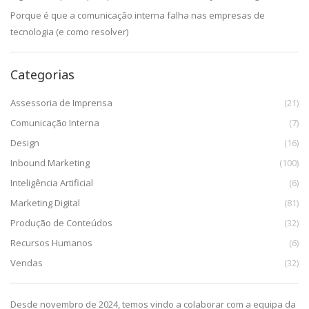
Porque é que a comunicação interna falha nas empresas de
tecnologia (e como resolver)
Categorias
Assessoria de Imprensa
(21)
Comunicação Interna
(7)
Design
(16)
Inbound Marketing
(100)
Inteligência Artificial
(6)
Marketing Digital
(81)
Produção de Conteúdos
(32)
Recursos Humanos
(6)
Vendas
(32)
da,
Desde novembro de 2024, temos vindo a colaborar com a equipa da
De