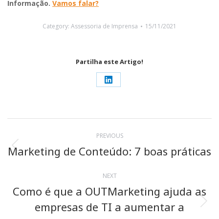
Informação.
Vamos falar?
Category:
Assessoria de Imprensa
15/11/2021
Partilha este Artigo!
Share
on
LinkedIn
Post
PREVIOUS
navigation
Marketing de Conteúdo: 7 boas práticas
Previous
post:
NEXT
Como é que a OUTMarketing ajuda as
empresas de TI a aumentar a
Next
post: