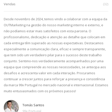
Vendas
(32)
da,
Desde novembro de 2024, temos vindo a colaborar com a equipa da
De
g.
OUTMarketing na gestão do nosso marketing interno e externo, e
pa
e
não podíamos estar mais satisfeitos com esta parceria. O
im
profissionalismo, dedicação e atenção ao detalhe que colocam em
pr
cada entrega têm superado as nossas expectativas. Destacamos
ca
especialmente a comunicação clara, eficaz e sempre transparente,
co
que tem sido um verdadeiro pilar para o sucesso deste trabalho
qu
conjunto. Sentimo-nos verdadeiramente acompanhados por uma
equipa que compreende as nossas necessidades, se antecipa aos
desafios e acrescenta valor em cada interação. Procuramos
continuar a crescer juntos para reforçar a presença e consistência
da marca 99x Portugal no mercado nacional e internacional. Estamos
muito entusiasmados com os próximos passos!
Tomás Santos
99x Portugal