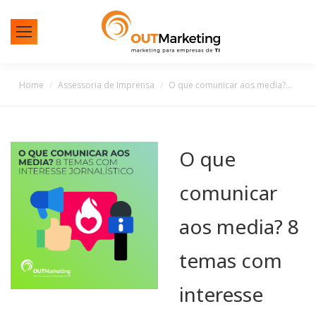
You are here:
Home
Assessoria de Imprensa
O que comunicar aos media?…
O que
comunicar
aos media? 8
temas com
interesse