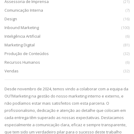
Assessoria de Imprensa
(21)
Comunicação Interna
(7)
Design
(16)
Inbound Marketing
(100)
Inteligência Artificial
(6)
Marketing Digital
(81)
Produção de Conteúdos
(32)
Recursos Humanos
(6)
Vendas
(32)
da,
Desde novembro de 2024, temos vindo a colaborar com a equipa da
De
g.
OUTMarketing na gestão do nosso marketing interno e externo, e
pa
e
não podíamos estar mais satisfeitos com esta parceria. O
im
profissionalismo, dedicação e atenção ao detalhe que colocam em
pr
cada entrega têm superado as nossas expectativas. Destacamos
ca
especialmente a comunicação clara, eficaz e sempre transparente,
co
que tem sido um verdadeiro pilar para o sucesso deste trabalho
qu