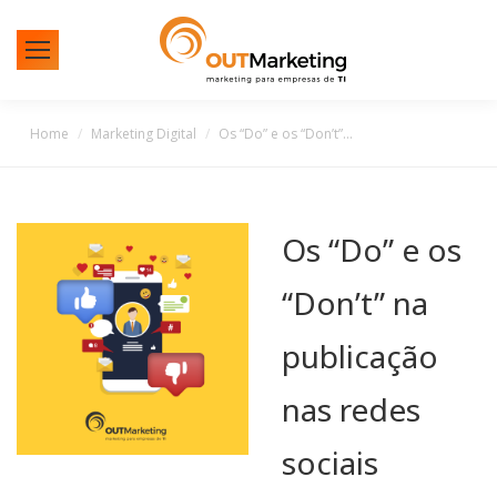
You are here:
Home
Marketing Digital
Os “Do” e os “Don’t”…
Os “Do” e os
“Don’t” na
publicação
nas redes
sociais