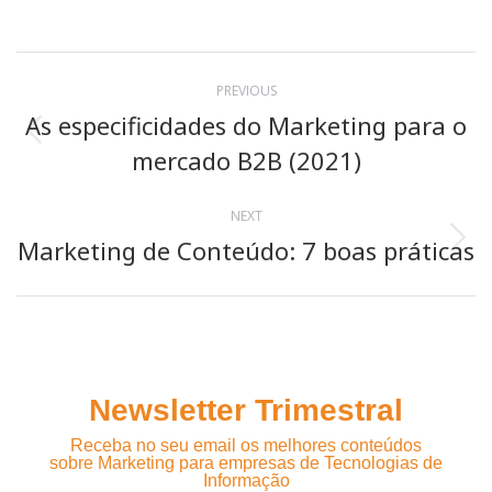
on
LinkedIn
Post
PREVIOUS
navigation
As especificidades do Marketing para o
Previous
mercado B2B (2021)
post:
NEXT
Marketing de Conteúdo: 7 boas práticas
Next
post:
Newsletter Trimestral
Receba no seu email os melhores conteúdos
sobre Marketing para empresas de Tecnologias de
Informação