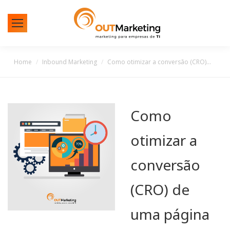
You are here:
Home
Inbound Marketing
Como otimizar a conversão (CRO)…
Como
otimizar a
conversão
(CRO) de
uma página