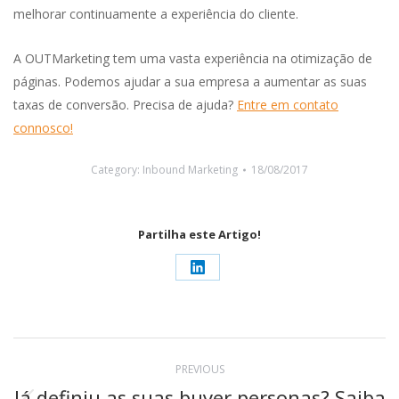
melhorar continuamente a experiência do cliente.
A OUTMarketing tem uma vasta experiência na otimização de
páginas. Podemos ajudar a sua empresa a aumentar as suas
taxas de conversão. Precisa de ajuda?
Entre em contato
connosco!
Category:
Inbound Marketing
18/08/2017
Partilha este Artigo!
Share
on
LinkedIn
Post
PREVIOUS
navigation
Já definiu as suas buyer personas? Saiba