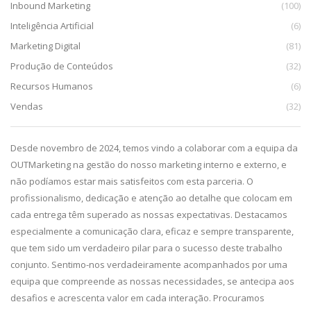
Inbound Marketing
(100)
Inteligência Artificial
(6)
Marketing Digital
(81)
Produção de Conteúdos
(32)
Recursos Humanos
(6)
Vendas
(32)
da,
Desde novembro de 2024, temos vindo a colaborar com a equipa da
De
g.
OUTMarketing na gestão do nosso marketing interno e externo, e
pa
e
não podíamos estar mais satisfeitos com esta parceria. O
im
profissionalismo, dedicação e atenção ao detalhe que colocam em
pr
cada entrega têm superado as nossas expectativas. Destacamos
ca
especialmente a comunicação clara, eficaz e sempre transparente,
co
que tem sido um verdadeiro pilar para o sucesso deste trabalho
qu
conjunto. Sentimo-nos verdadeiramente acompanhados por uma
equipa que compreende as nossas necessidades, se antecipa aos
desafios e acrescenta valor em cada interação. Procuramos