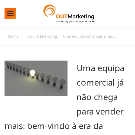
You are here:
Home
Inbound Marketing
Uma equipa comercial já não…
Uma equipa
comercial já
não chega
para vender
mais: bem-vindo à era da