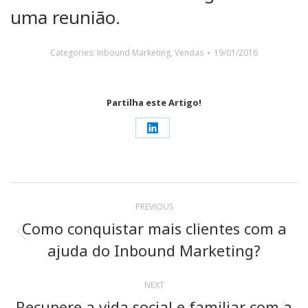
uma reunião
.
Categories:
Inbound Marketing
,
Vendas
19/01/2016
Partilha este Artigo!
Share
on
LinkedIn
Post
PREVIOUS
navigation
Como conquistar mais clientes com a
Previous
ajuda do Inbound Marketing?
post:
NEXT
Recupere a vida social e familiar com a