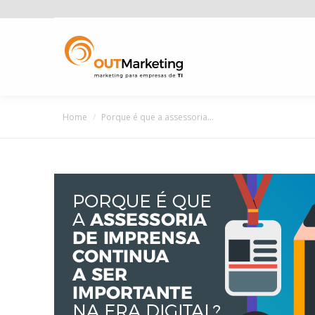
You are here:
Home
Porque é que a assessoria…