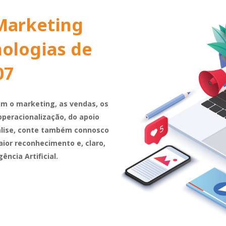
 Marketing
ologias de
07
om o marketing, as vendas, os
operacionalização, do apoio
álise, conte também connosco
aior reconhecimento e, claro,
ência Artificial.