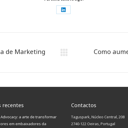
Share
on
LinkedIn
ia de Marketing
Como aumen
Next
post:
s recentes
Contactos
Advocacy: a arte de transformar
Taguspark, Núcleo Central, 208
dores em embaixadores da
2740-122 Oeiras, Portugal