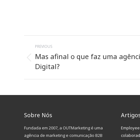
Post
PREVIOUS
navigation
Mas afinal o que faz uma agênc
Previous
Digital?
post:
Sobre Nós
Artigo
Fundada em 2007, a OUTMarketing é uma
Employee 
agência de marketing e comunicação B2B
colabora