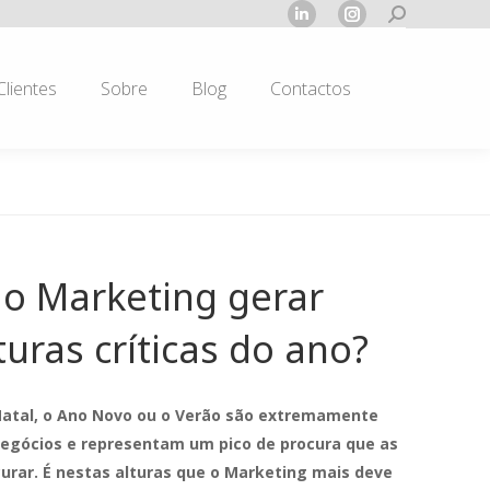
Search:
Linkedin
Instagram
page
page
opens
opens
Clientes
Sobre
Blog
Contactos
in
in
new
new
window
window
o Marketing gerar
uras críticas do ano?
atal, o Ano Novo ou o Verão são extremamente
egócios e representam um pico de procura que as
rar. É nestas alturas que o Marketing mais deve