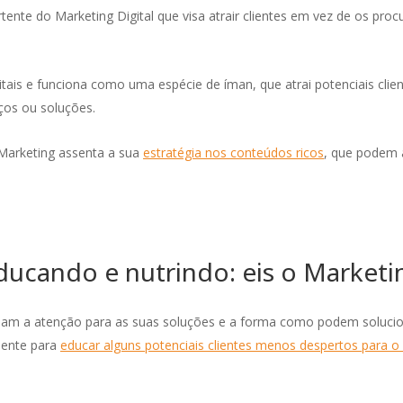
tente do Marketing Digital que visa atrair clientes em vez de os proc
gitais e funciona como uma espécie de íman, que atrai potenciais c
ços ou soluções.
arketing assenta a sua
estratégia nos conteúdos ricos
, que podem a
educando e nutrindo: eis o Marketi
hamam a atenção para as suas soluções e a forma como podem solucio
mente para
educar alguns potenciais clientes menos despertos para o