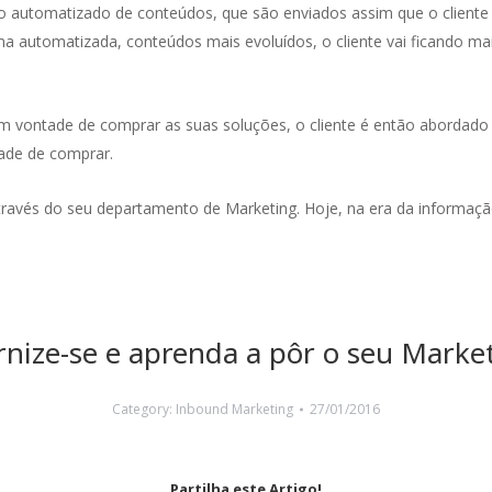
uxo automatizado de conteúdos, que são enviados assim que o client
a automatizada, conteúdos mais evoluídos, o cliente vai ficando mai
om vontade de comprar as suas soluções, o cliente é então abordado
ade de comprar.
través do seu departamento de Marketing. Hoje, na era da informaçã
ize-se e aprenda a pôr o seu Marketi
Category:
Inbound Marketing
27/01/2016
Partilha este Artigo!