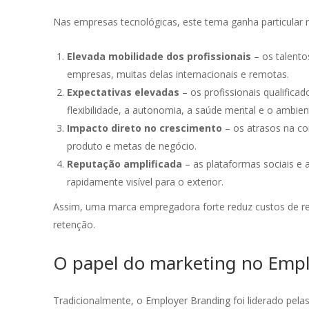
Nas empresas tecnológicas, este tema ganha particular r
Elevada mobilidade dos profissionais
– os talento
empresas, muitas delas internacionais e remotas.
Expectativas elevadas
– os profissionais qualifica
flexibilidade, a autonomia, a saúde mental e o ambie
Impacto direto no crescimento
– os atrasos na co
produto e metas de negócio.
Reputação amplificada
– as plataformas sociais e
rapidamente visível para o exterior.
Assim, uma marca empregadora forte reduz custos de re
retenção.
O papel do marketing no Emp
Trabalhar com a OUTMarketing tem sido uma
A o
experiência verdadeiramente
equ
transformadora para a Moxie. A equipa é
exc
Tradicionalmente, o Employer Branding foi liderado pel