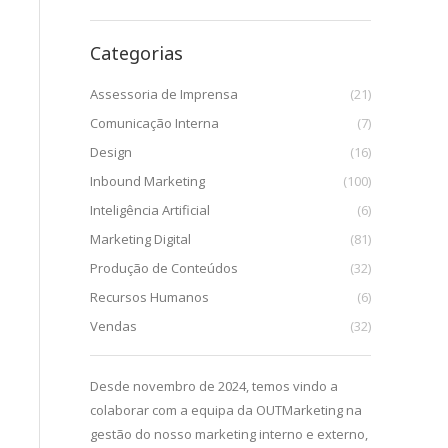
Categorias
Assessoria de Imprensa
(21)
Comunicação Interna
(7)
Design
(16)
Inbound Marketing
(100)
Inteligência Artificial
(6)
Marketing Digital
(81)
Produção de Conteúdos
(32)
Recursos Humanos
(6)
Vendas
(32)
uma parceria
Desde novembro de 2024, temos vindo a
Desde que c
esta
colaborar com a equipa da OUTMarketing na
início de 202
ão das ações de
gestão do nosso marketing interno e externo,
enriquecedo