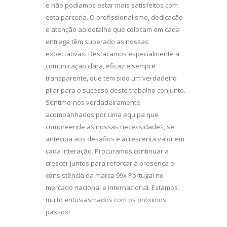
arketing tem
e não podíamos estar mais satisfeitos com
importante 
ade e
esta parceria. O profissionalismo, dedicação
comunicarmo
o sempre pelos
e atenção ao detalhe que colocam em cada
Valorizamos 
ceria resultou
entrega têm superado as nossas
capacidade 
rand
expectativas. Destacamos especialmente a
apresentare
i nacional e
comunicação clara, eficaz e sempre
com uma rede
transparente, que tem sido um verdadeiro
nosso alcan
pilar para o sucesso deste trabalho conjunto.
Esperamos co
Sentimo-nos verdadeiramente
acompanhados por uma equipa que
compreende as nossas necessidades, se
antecipa aos desafios e acrescenta valor em
cada interação. Procuramos continuar a
crescer juntos para reforçar a presença e
consistência da marca 99x Portugal no
mercado nacional e internacional. Estamos
muito entusiasmados com os próximos
passos!