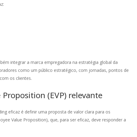
ia que encontrámos na OUTMarketing uma
marketing. Além disso, a OUTM
z:
ipa e interlocução muito atenta e focada
demonstrado uma disponibilid
nossa identidade e propósito. O resultado
flexibilidade notáveis, zeland
ma comunicação ágil mas com
interesses da Visor.ai. Esta par
neamento, que nos posiciona enquanto
num crescimento de leads e b
o player tanto ao nível da atração de
awareness para a marca Visor.a
soas como no mercado onde estamos
internacionalmente.
ados.
bém integrar a marca empregadora na estratégia global da
Gianluca Pereyra
aboradores como um público estratégico, com jornadas, pontos de
Rita Herédia Cordovil
Visor.ai
com os clientes.
Luza Tecnologia
Proposition (EVP) relevante
ng eficaz é definir uma proposta de valor clara para os
yee Value Proposition), que, para ser eficaz, deve responder a