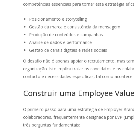
altamente profissional, proativa e sempre
dir
competências essenciais para tornar esta estratégia efica
pronta a trazer soluções criativas que
equ
acrescentam valor ao nosso negócio. Tem
na 
Posicionamento e storytelling
sido fantástico colaborar convosco!
é u
Gestão da marca e consistência da mensagem
pla
Produção de conteúdos e campanhas
nov
Hugo Jesus
Análise de dados e performance
pes
Moxie
Gestão de canais digitais e redes sociais
foc
O desafio não é apenas apoiar o recrutamento, mas tam
organização. Isto implica tratar os candidatos e os col
contacto e necessidades específicas, tal como acontece 
Construir uma Employee Value 
O primeiro passo para uma estratégia de Employer Brandi
colaboradores, frequentemente designada por EVP (Emplo
três perguntas fundamentais: