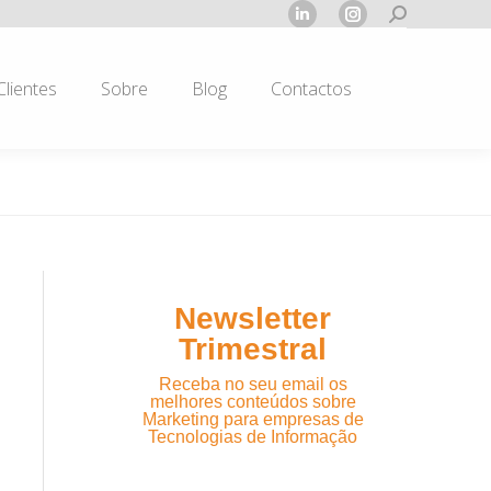
Search:
Linkedin
Instagram
page
page
opens
opens
Clientes
Sobre
Blog
Contactos
in
in
new
new
window
window
Newsletter
Trimestral
Receba no seu email os
melhores conteúdos sobre
Marketing para empresas de
Tecnologias de Informação