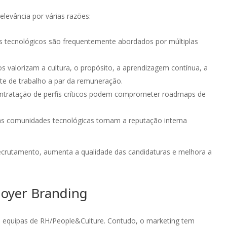
elevância por várias razões:
s tecnológicos são frequentemente abordados por múltiplas
dos valorizam a cultura, o propósito, a aprendizagem contínua, a
nte de trabalho a par da remuneração.
ntratação de perfis críticos podem comprometer roadmaps de
 as comunidades tecnológicas tornam a reputação interna
crutamento, aumenta a qualidade das candidaturas e melhora a
loyer Branding
pção de escolher trabalhar com uma
A Visor.ai vê na OUTMarketing 
ipa de Marketing externa tem sido uma
bastante bem-sucedida, tendo 
elente experiência. Em poucas palavras
contribuído para a revitalizaç
as equipas de RH/People&Culture. Contudo, o marketing tem