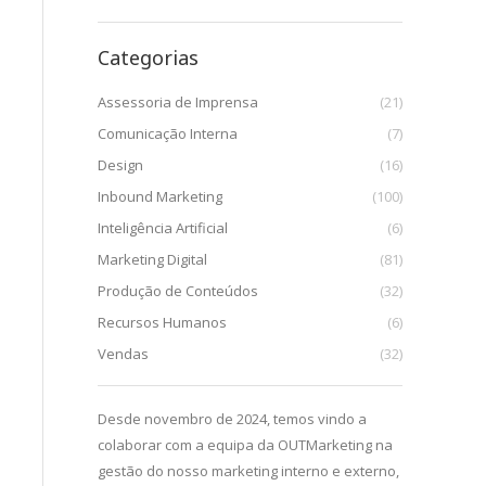
Categorias
Assessoria de Imprensa
(21)
Comunicação Interna
(7)
Design
(16)
Inbound Marketing
(100)
Inteligência Artificial
(6)
Marketing Digital
(81)
Produção de Conteúdos
(32)
Recursos Humanos
(6)
Vendas
(32)
uma parceria
Desde novembro de 2024, temos vindo a
Desde que c
esta
colaborar com a equipa da OUTMarketing na
início de 202
ão das ações de
gestão do nosso marketing interno e externo,
enriquecedo