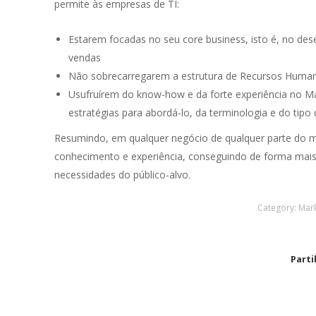
permite às empresas de TI:
Estarem focadas no seu core business, isto é, no des
vendas
Não sobrecarregarem a estrutura de Recursos Huma
Usufruírem do know-how e da forte experiência no M
estratégias para abordá-lo, da terminologia e do tipo 
Resumindo, em qualquer negócio de qualquer parte do m
conhecimento e experiência, conseguindo de forma mais rá
necessidades do público-alvo.
Category:
Mark
Parti
Trabalhar com a OUTMarketing tem sido uma
A o
experiência verdadeiramente
equ
transformadora para a Moxie. A equipa é
exc