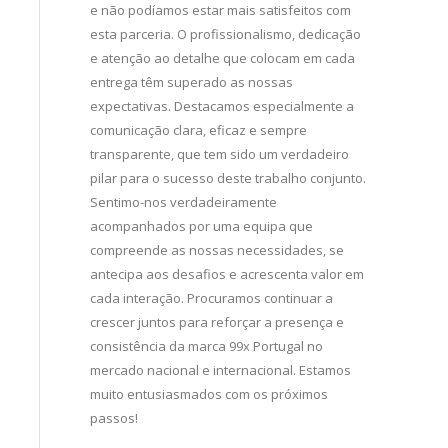
arketing tem
e não podíamos estar mais satisfeitos com
importante 
ade e
esta parceria. O profissionalismo, dedicação
comunicarmo
o sempre pelos
e atenção ao detalhe que colocam em cada
Valorizamos 
ceria resultou
entrega têm superado as nossas
capacidade 
rand
expectativas. Destacamos especialmente a
apresentare
i nacional e
comunicação clara, eficaz e sempre
com uma rede
transparente, que tem sido um verdadeiro
nosso alcan
pilar para o sucesso deste trabalho conjunto.
Esperamos co
Sentimo-nos verdadeiramente
acompanhados por uma equipa que
compreende as nossas necessidades, se
antecipa aos desafios e acrescenta valor em
cada interação. Procuramos continuar a
crescer juntos para reforçar a presença e
consistência da marca 99x Portugal no
mercado nacional e internacional. Estamos
muito entusiasmados com os próximos
passos!