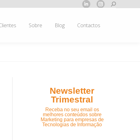
Search:
Linkedin
Instagram
page
page
opens
opens
Clientes
Sobre
Blog
Contactos
in
in
new
new
window
window
Newsletter
Trimestral
Receba no seu email os
melhores conteúdos sobre
Marketing para empresas de
Tecnologias de Informação