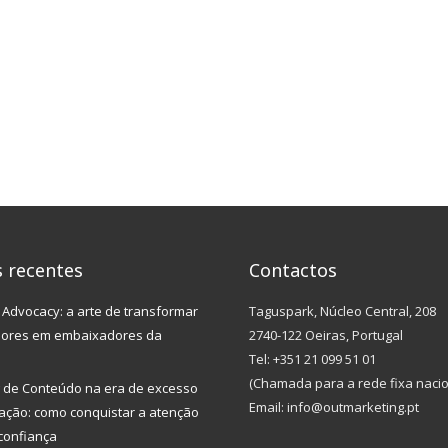
s recentes
Contactos
Advocacy: a arte de transformar
Taguspark, Núcleo Central, 208
dores em embaixadores da
2740-122 Oeiras, Portugal
Tel: +351 21 099 51 01
(Chamada para a rede fixa nacio
 de Conteúdo na era de excesso
Email: info@outmarketing.pt
ação: como conquistar a atenção
confiança