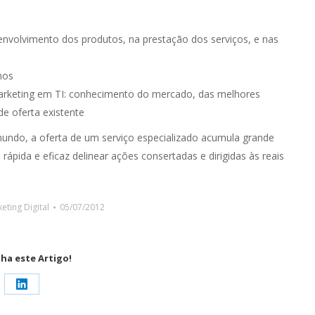
envolvimento dos produtos, na prestação dos serviços, e nas
nos
arketing em TI: conhecimento do mercado, das melhores
de oferta existente
undo, a oferta de um serviço especializado acumula grande
pida e eficaz delinear ações consertadas e dirigidas às reais
eting Digital
05/07/2012
lha este Artigo!
pção de escolher trabalhar com uma
A Visor.ai vê na OUTMarketing 
ipa de Marketing externa tem sido uma
bastante bem-sucedida, tendo 
Share
elente experiência. Em poucas palavras
contribuído para a revitalizaç
on