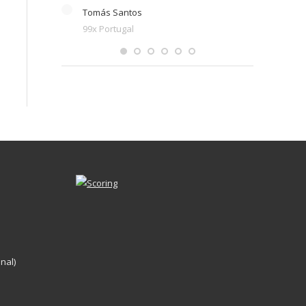
Tomás Santos
99x Portugal
nal)