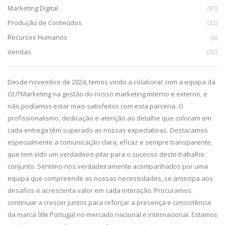
Marketing Digital
(81)
Produção de Conteúdos
(32)
Recursos Humanos
(6)
Vendas
(32)
da,
Desde novembro de 2024, temos vindo a colaborar com a equipa da
De
g.
OUTMarketing na gestão do nosso marketing interno e externo, e
pa
e
não podíamos estar mais satisfeitos com esta parceria. O
im
profissionalismo, dedicação e atenção ao detalhe que colocam em
pr
cada entrega têm superado as nossas expectativas. Destacamos
ca
especialmente a comunicação clara, eficaz e sempre transparente,
co
que tem sido um verdadeiro pilar para o sucesso deste trabalho
qu
conjunto. Sentimo-nos verdadeiramente acompanhados por uma
equipa que compreende as nossas necessidades, se antecipa aos
desafios e acrescenta valor em cada interação. Procuramos
continuar a crescer juntos para reforçar a presença e consistência
da marca 99x Portugal no mercado nacional e internacional. Estamos