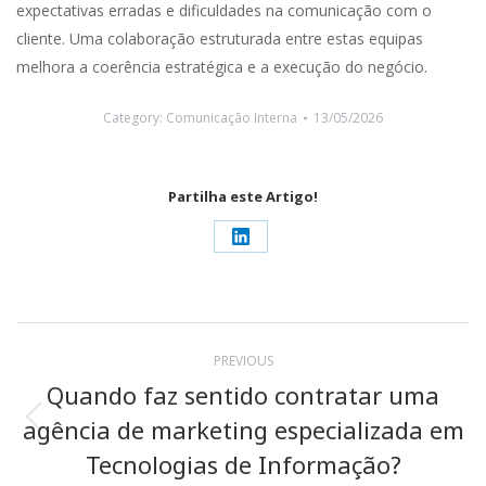
expectativas erradas e dificuldades na comunicação com o
cliente. Uma colaboração estruturada entre estas equipas
melhora a coerência estratégica e a execução do negócio.
Category:
Comunicação Interna
13/05/2026
Partilha este Artigo!
Share
on
LinkedIn
Post
PREVIOUS
navigation
Quando faz sentido contratar uma
agência de marketing especializada em
Previous
post:
Tecnologias de Informação?