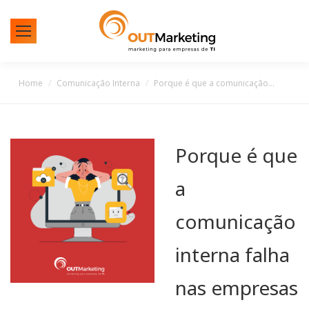
You are here:
Home
Comunicação Interna
Porque é que a comunicação…
Porque é que
a
comunicação
interna falha
nas empresas