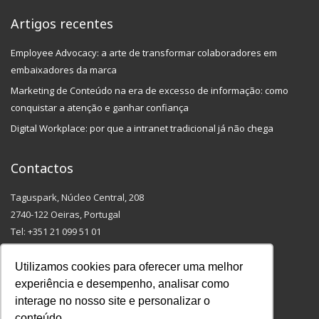
Artigos recentes
Employee Advocacy: a arte de transformar colaboradores em
embaixadores da marca
Marketing de Conteúdo na era de excesso de informação: como
conquistar a atenção e ganhar confiança
Digital Workplace: por que a intranet tradicional já não chega
Contactos
Taguspark, Núcleo Central, 208
2740-122 Oeiras, Portugal
Tel: +351 21 099 51 01
(Chamada para a rede fixa nacional)
Email: info@outmarketing.pt
Utilizamos cookies para oferecer uma melhor
experiência e desempenho, analisar como
interage no nosso site e personalizar o
conteúdo.