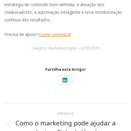
estratégia de conteúdo bem definida, a ativação dos
colaboradores, a automação inteligente e uma monitorização
contínua dos resultados.
Precisa de apoio?
Conte connosco
!
Category:
Marketing Digital
22/05/2025
Partilha este Artigo!
Share
on
LinkedIn
Post
PREVIOUS
navigation
Como o marketing pode ajudar a
Previous