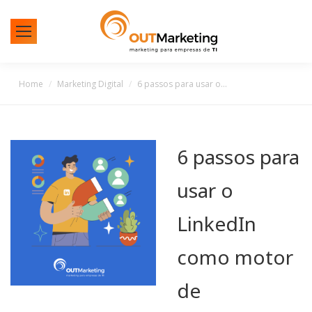
You are here:
Home
Marketing Digital
6 passos para usar o…
6 passos para
usar o
LinkedIn
como motor
de