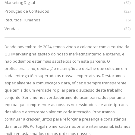
Marketing Digital
(81)
Produção de Conteúdos
(32)
Recursos Humanos
(6)
Vendas
(32)
da,
Desde novembro de 2024, temos vindo a colaborar com a equipa da
De
g.
OUTMarketing na gestão do nosso marketing interno e externo, e
pa
e
não podíamos estar mais satisfeitos com esta parceria. O
im
profissionalismo, dedicação e atenção ao detalhe que colocam em
pr
cada entrega têm superado as nossas expectativas. Destacamos
ca
especialmente a comunicação clara, eficaz e sempre transparente,
co
que tem sido um verdadeiro pilar para o sucesso deste trabalho
qu
conjunto. Sentimo-nos verdadeiramente acompanhados por uma
equipa que compreende as nossas necessidades, se antecipa aos
desafios e acrescenta valor em cada interação. Procuramos
continuar a crescer juntos para reforçar a presença e consistência
da marca 99x Portugal no mercado nacional e internacional. Estamos
muito entusiasmados com os próximos passos!