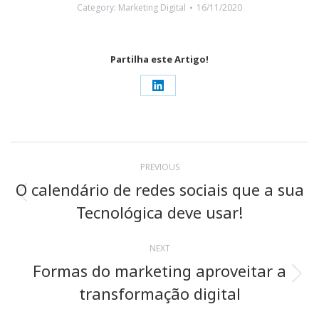
Category:
Marketing Digital
16/11/2020
Partilha este Artigo!
Share
on
LinkedIn
Post
PREVIOUS
navigation
O calendário de redes sociais que a sua
Previous
Tecnológica deve usar!
post:
NEXT
Formas do marketing aproveitar a
Next
transformação digital
post: