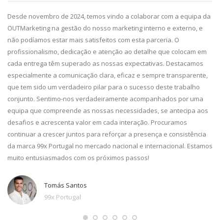
da,
Desde novembro de 2024, temos vindo a colaborar com a equipa da
De
g.
OUTMarketing na gestão do nosso marketing interno e externo, e
pa
e
não podíamos estar mais satisfeitos com esta parceria. O
im
profissionalismo, dedicação e atenção ao detalhe que colocam em
pr
cada entrega têm superado as nossas expectativas. Destacamos
ca
especialmente a comunicação clara, eficaz e sempre transparente,
co
que tem sido um verdadeiro pilar para o sucesso deste trabalho
qu
conjunto. Sentimo-nos verdadeiramente acompanhados por uma
equipa que compreende as nossas necessidades, se antecipa aos
desafios e acrescenta valor em cada interação. Procuramos
continuar a crescer juntos para reforçar a presença e consistência
da marca 99x Portugal no mercado nacional e internacional. Estamos
muito entusiasmados com os próximos passos!
Tomás Santos
99x Portugal