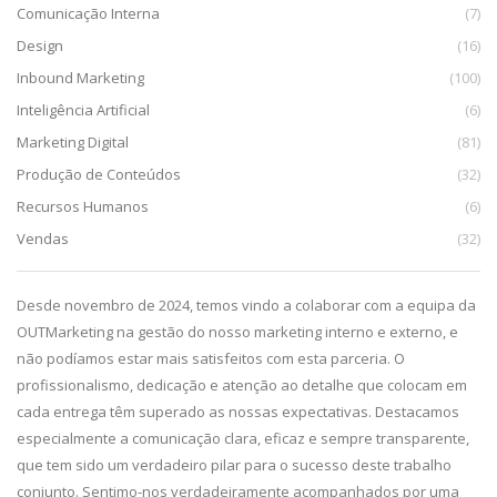
Comunicação Interna
(7)
Design
(16)
Inbound Marketing
(100)
Inteligência Artificial
(6)
Marketing Digital
(81)
Produção de Conteúdos
(32)
Recursos Humanos
(6)
Vendas
(32)
da,
Desde novembro de 2024, temos vindo a colaborar com a equipa da
De
g.
OUTMarketing na gestão do nosso marketing interno e externo, e
pa
e
não podíamos estar mais satisfeitos com esta parceria. O
im
profissionalismo, dedicação e atenção ao detalhe que colocam em
pr
cada entrega têm superado as nossas expectativas. Destacamos
ca
especialmente a comunicação clara, eficaz e sempre transparente,
co
que tem sido um verdadeiro pilar para o sucesso deste trabalho
qu
conjunto. Sentimo-nos verdadeiramente acompanhados por uma