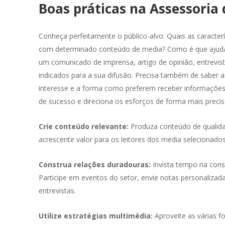
Boas práticas na Assessoria
altamente profissional, proativa e sempre
dir
pronta a trazer soluções criativas que
equ
acrescentam valor ao nosso negócio. Tem
na 
Conheça perfeitamente o público-alvo: Quais as caracter
sido fantástico colaborar convosco!
é u
com determinado conteúdo de media? Como é que ajuda
pla
um comunicado de imprensa, artigo de opinião, entrevist
nov
Hugo Jesus
indicados para a sua difusão. Precisa também de saber as
pes
Moxie
interesse e a forma como preferem receber informações
foc
de sucesso e direciona os esforços de forma mais precis
Crie conteúdo relevante:
Produza conteúdo de qualidad
acrescente valor para os leitores dos media selecionado
Construa relações duradouras:
Invista tempo na con
Participe em eventos do setor, envie notas personalizad
entrevistas.
Utilize estratégias multimédia:
Aproveite as várias 