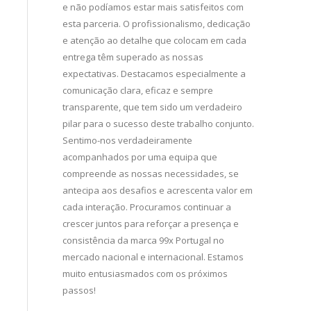
arketing tem
e não podíamos estar mais satisfeitos com
importante 
ade e
esta parceria. O profissionalismo, dedicação
comunicarmo
o sempre pelos
e atenção ao detalhe que colocam em cada
Valorizamos 
ceria resultou
entrega têm superado as nossas
capacidade 
rand
expectativas. Destacamos especialmente a
apresentare
i nacional e
comunicação clara, eficaz e sempre
com uma rede
transparente, que tem sido um verdadeiro
nosso alcan
pilar para o sucesso deste trabalho conjunto.
Esperamos co
Sentimo-nos verdadeiramente
acompanhados por uma equipa que
compreende as nossas necessidades, se
antecipa aos desafios e acrescenta valor em
cada interação. Procuramos continuar a
crescer juntos para reforçar a presença e
consistência da marca 99x Portugal no
mercado nacional e internacional. Estamos
muito entusiasmados com os próximos
passos!