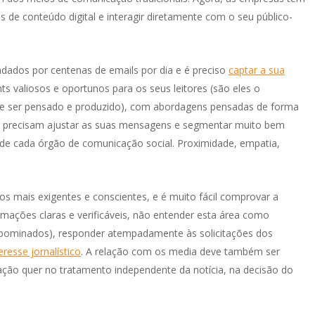
 de conteúdo digital e interagir diretamente com o seu público-
undados por centenas de emails por dia e é preciso
captar a sua
ts valiosos e oportunos para os seus leitores (são eles o
 de ser pensado e produzido), com abordagens pensadas de forma
s precisam ajustar as suas mensagens e segmentar muito bem
s de cada órgão de comunicação social. Proximidade, empatia,
os mais exigentes e conscientes, e é muito fácil comprovar a
mações claras e verificáveis, não entender esta área como
 abominados), responder atempadamente às solicitações dos
eresse jornalístico
. A relação com os media deve também ser
ação quer no tratamento independente da notícia, na decisão do
pção de escolher trabalhar com uma
A Visor.ai vê na OUTMarketing 
ipa de Marketing externa tem sido uma
bastante bem-sucedida, tendo 
elente experiência. Em poucas palavras
contribuído para a revitalizaç