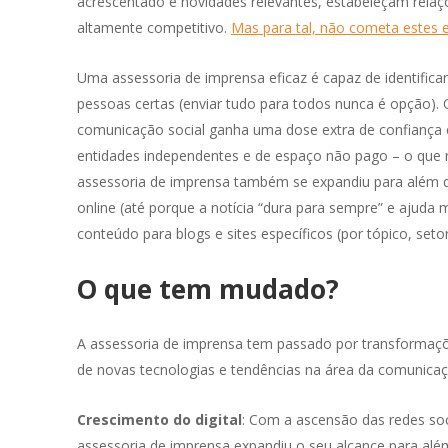
acrescentado e novidades relevantes, estabeleçam rela
altamente competitivo.
Mas para tal, não cometa estes 
Uma assessoria de imprensa eficaz é capaz de identific
pessoas certas (enviar tudo para todos nunca é opção)
comunicação social ganha uma dose extra de confiança e
entidades independentes e de espaço não pago – o que r
assessoria de imprensa também se expandiu para além d
online (até porque a notícia “dura para sempre” e ajuda
conteúdo para blogs e sites específicos (por tópico, setor
O que tem mudado?
A assessoria de imprensa tem passado por transformaçõe
de novas tecnologias e tendências na área da comunica
Crescimento do digital
: Com a ascensão das redes soci
assessoria de imprensa expandiu o seu alcance para al