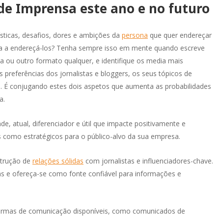
 de Imprensa este ano e no futuro
ia que encontrámos na OUTMarketing uma
marketing. Além disso, a OUTM
ipa e interlocução muito atenta e focada
demonstrado uma disponibilid
nossa identidade e propósito. O resultado
flexibilidade notáveis, zeland
ísticas, desafios, dores e ambições da
persona
que quer endereçar
ma comunicação ágil mas com
interesses da Visor.ai. Esta par
 a endereçá-los? Tenha sempre isso em mente quando escreve
neamento, que nos posiciona enquanto
num crescimento de leads e b
a ou outro formato qualquer, e identifique os media mais
o player tanto ao nível da atração de
awareness para a marca Visor.a
 preferências dos jornalistas e bloggers, os seus tópicos de
soas como no mercado onde estamos
internacionalmente.
. É conjugando estes dois aspetos que aumenta as probabilidades
ados.
a.
Gianluca Pereyra
Rita Herédia Cordovil
Visor.ai
e, atual, diferenciador e útil que impacte positivamente e
Luza Tecnologia
s como estratégicos para o público-alvo da sua empresa.
strução de
relações sólidas
com jornalistas e influenciadores-chave.
as e ofereça-se como fonte confiável para informações e
formas de comunicação disponíveis, como comunicados de