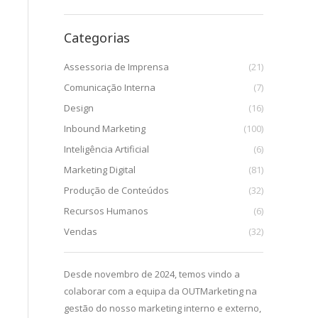
Categorias
Assessoria de Imprensa
(21)
Comunicação Interna
(7)
Design
(16)
Inbound Marketing
(100)
Inteligência Artificial
(6)
Marketing Digital
(81)
Produção de Conteúdos
(32)
Recursos Humanos
(6)
Vendas
(32)
uma parceria
Desde novembro de 2024, temos vindo a
Desde que c
esta
colaborar com a equipa da OUTMarketing na
início de 202
ão das ações de
gestão do nosso marketing interno e externo,
enriquecedo