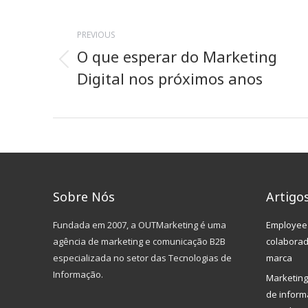
Post
navigation
PREVIOUS
O que esperar do Marketing
Previous
Digital nos próximos anos
post:
Sobre Nós
Artigo
Fundada em 2007, a OUTMarketing é uma
Employee 
agência de marketing e comunicação B2B
colabora
especializada no setor das Tecnologias de
marca
Informação.
Marketing
de inform