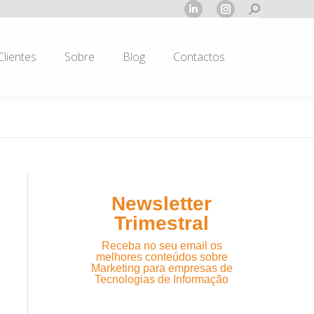
Search:
Linkedin
Instagram
page
page
opens
opens
Clientes
Sobre
Blog
Contactos
in
in
new
new
window
window
Newsletter
Trimestral
Receba no seu email os
melhores conteúdos sobre
Marketing para empresas de
Tecnologias de Informação