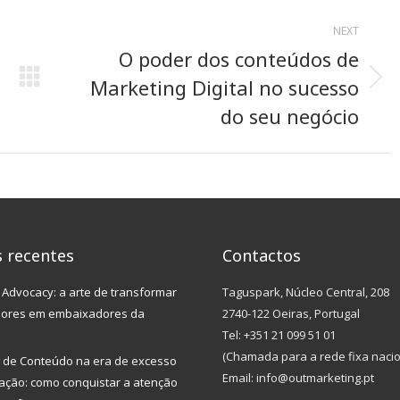
NEXT
O poder dos conteúdos de
Marketing Digital no sucesso
Next
post:
do seu negócio
s recentes
Contactos
Advocacy: a arte de transformar
Taguspark, Núcleo Central, 208
dores em embaixadores da
2740-122 Oeiras, Portugal
Tel: +351 21 099 51 01
(Chamada para a rede fixa nacio
 de Conteúdo na era de excesso
Email: info@outmarketing.pt
ação: como conquistar a atenção