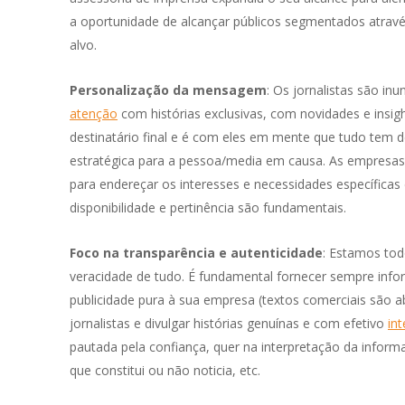
a oportunidade de alcançar públicos segmentados através
alvo.
Personalização da mensagem
: Os jornalistas são in
atenção
com histórias exclusivas, com novidades e insigh
destinatário final e é com eles em mente que tudo tem
estratégica para a pessoa/media em causa. As empresa
para endereçar os interesses e necessidades específica
disponibilidade e pertinência são fundamentais.
Foco na transparência e autenticidade
: Estamos tod
veracidade de tudo. É fundamental fornecer sempre infor
publicidade pura à sua empresa (textos comerciais são
jornalistas e divulgar histórias genuínas e com efetivo
int
pautada pela confiança, quer na interpretação da inform
Trabalhar com a OUTMarketing tem sido uma
A o
que constitui ou não noticia, etc.
experiência verdadeiramente
equ
transformadora para a Moxie. A equipa é
exc