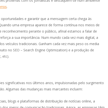
ções próximas com os jornalistas e destaquem-se num ambiente
erros
.
ar oportunidades e garantir que a mensagem certa chega às
. Quando uma empresa aparece de forma contínua nos meios de
 reconhecimento perante o público, afinal estamos a falar de
eforça a sua importância. Num mundo cada vez mais digital, a
os veículos tradicionais. Ganham cada vez mais peso os media
 muito no SEO – Search Engine Optimization) e a produção de
, etc).
s significativas nos últimos anos, impulsionadas pelo surgimento
ção. Algumas das mudanças mais marcantes incluem:
ais, blogs e plataformas de distribuição de notícias online, a
ém dos meios de comunicação tradicionais. Agora, as empresas têm