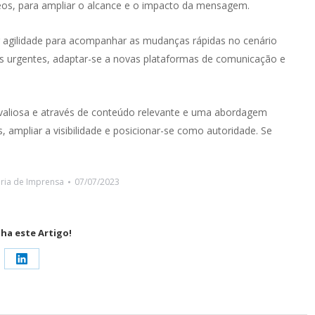
ídeos, para ampliar o alcance e o impacto da mensagem.
r agilidade para acompanhar as mudanças rápidas no cenário
ões urgentes, adaptar-se a novas plataformas de comunicação e
 valiosa e através de conteúdo relevante e uma abordagem
s, ampliar a visibilidade e posicionar-se como autoridade. Se
ria de Imprensa
07/07/2023
lha este Artigo!
Share
on
LinkedIn