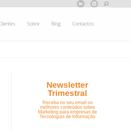
Search:
Linkedin
Instagram
page
page
opens
opens
Clientes
Sobre
Blog
Contactos
in
in
new
new
window
window
Newsletter
Trimestral
Receba no seu email os
melhores conteúdos sobre
Marketing para empresas de
Tecnologias de Informação