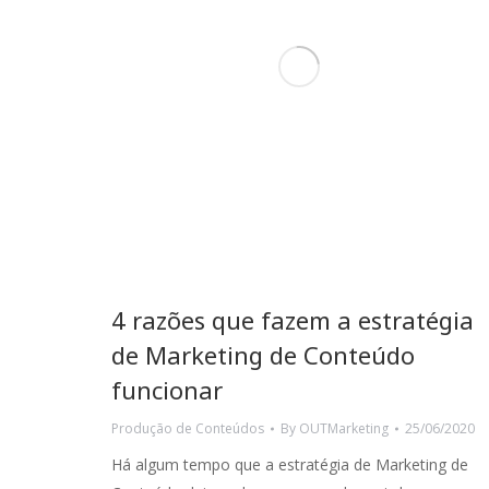
4 razões que fazem a estratégia
de Marketing de Conteúdo
funcionar
Trabalhar com a OUTMarketing tem sido uma
A o
Produção de Conteúdos
By
OUTMarketing
25/06/2020
experiência verdadeiramente
equ
Há algum tempo que a estratégia de Marketing de
transformadora para a Moxie. A equipa é
exc