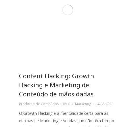
Content Hacking: Growth
Hacking e Marketing de
Conteúdo de mãos dadas
Produção de Conteúdos
By
OUTMarketing
14/08/2020
pção de escolher trabalhar com uma
A Visor.ai vê na OUTMarketing 
O Growth Hacking é a mentalidade certa para as
ipa de Marketing externa tem sido uma
bastante bem-sucedida, tendo 
equipas de Marketing e Vendas que não têm tempo
elente experiência. Em poucas palavras
contribuído para a revitalizaç