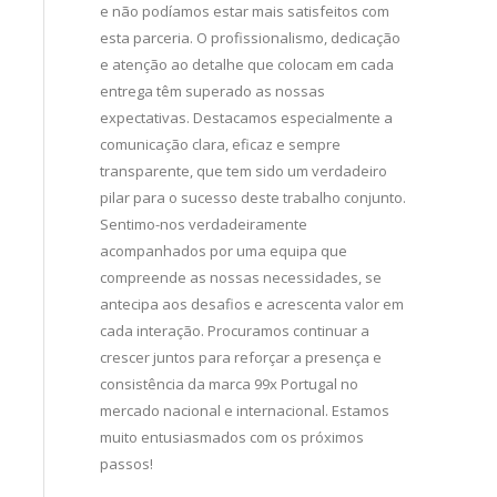
arketing tem
e não podíamos estar mais satisfeitos com
importante 
ade e
esta parceria. O profissionalismo, dedicação
comunicarmo
o sempre pelos
e atenção ao detalhe que colocam em cada
Valorizamos 
ceria resultou
entrega têm superado as nossas
capacidade 
rand
expectativas. Destacamos especialmente a
apresentare
i nacional e
comunicação clara, eficaz e sempre
com uma rede
transparente, que tem sido um verdadeiro
nosso alcan
pilar para o sucesso deste trabalho conjunto.
Esperamos co
Sentimo-nos verdadeiramente
acompanhados por uma equipa que
compreende as nossas necessidades, se
antecipa aos desafios e acrescenta valor em
cada interação. Procuramos continuar a
crescer juntos para reforçar a presença e
consistência da marca 99x Portugal no
mercado nacional e internacional. Estamos
muito entusiasmados com os próximos
passos!