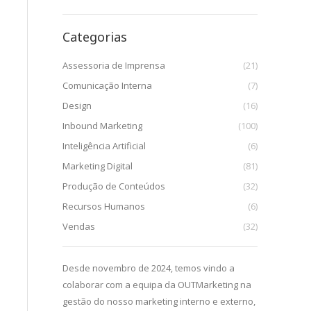
Categorias
Assessoria de Imprensa
(21)
Comunicação Interna
(7)
Design
(16)
Inbound Marketing
(100)
Inteligência Artificial
(6)
Marketing Digital
(81)
Produção de Conteúdos
(32)
Recursos Humanos
(6)
Vendas
(32)
uma parceria
Desde novembro de 2024, temos vindo a
Desde que c
esta
colaborar com a equipa da OUTMarketing na
início de 202
ão das ações de
gestão do nosso marketing interno e externo,
enriquecedo