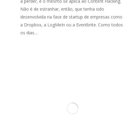
a perder, e o mesmo se aplica ao Content Hacking.
ia que encontrámos na OUTMarketing uma
marketing. Além disso, a OUTM
Não é de estranhar, então, que tenha sido
ipa e interlocução muito atenta e focada
demonstrado uma disponibilid
desenvolvida na fase de startup de empresas como
nossa identidade e propósito. O resultado
flexibilidade notáveis, zeland
a Dropbox, a LogMeIn ou a Eventbrite. Como todos
ma comunicação ágil mas com
interesses da Visor.ai. Esta par
neamento, que nos posiciona enquanto
num crescimento de leads e b
os dias…
o player tanto ao nível da atração de
awareness para a marca Visor.a
soas como no mercado onde estamos
internacionalmente.
ados.
Gianluca Pereyra
Rita Herédia Cordovil
Visor.ai
Luza Tecnologia