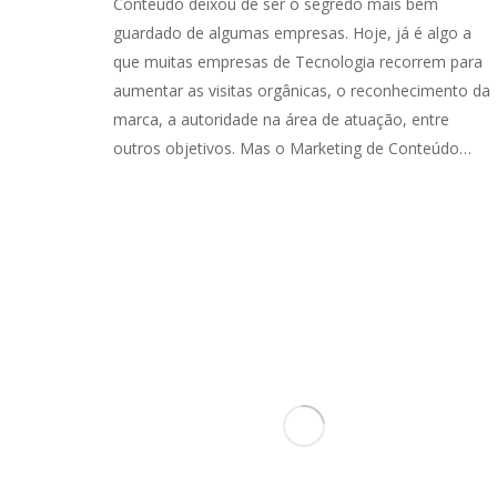
Conteúdo deixou de ser o segredo mais bem
altamente profissional, proativa e sempre
dir
guardado de algumas empresas. Hoje, já é algo a
pronta a trazer soluções criativas que
equ
que muitas empresas de Tecnologia recorrem para
acrescentam valor ao nosso negócio. Tem
na 
aumentar as visitas orgânicas, o reconhecimento da
sido fantástico colaborar convosco!
é u
pla
marca, a autoridade na área de atuação, entre
nov
outros objetivos. Mas o Marketing de Conteúdo…
Hugo Jesus
pes
Moxie
foc